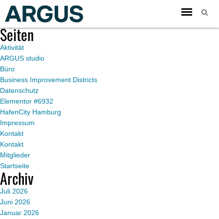
Toggle
Du befindest dich im Blogarchiv von
ARGUS
für März 2022.
navigation
Seiten
Aktivität
ARGUS studio
Büro
Business Improvement Districts
Datenschutz
Elementor #6932
HafenCity Hamburg
Impressum
Kontakt
Kontakt
Mitglieder
Startseite
Archiv
Juli 2026
Juni 2026
Januar 2026