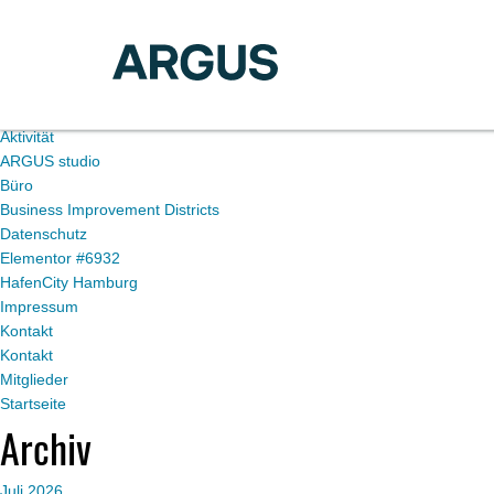
Du befindest dich im Blogarchiv von
ARGUS
für November 2019.
Seiten
Aktivität
ARGUS studio
Büro
Business Improvement Districts
Datenschutz
Elementor #6932
HafenCity Hamburg
Impressum
Kontakt
Kontakt
Mitglieder
Startseite
Archiv
Juli 2026