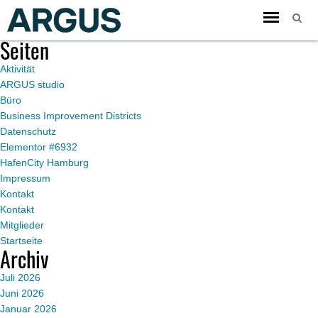
Toggle
Du befindest dich im Blogarchiv von
ARGUS
für November 2016.
navigation
Seiten
Aktivität
ARGUS studio
Büro
Business Improvement Districts
Datenschutz
Elementor #6932
HafenCity Hamburg
Impressum
Kontakt
Kontakt
Mitglieder
Startseite
Archiv
Juli 2026
Juni 2026
Januar 2026