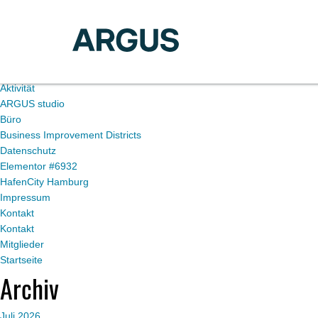
Du befindest dich im Blogarchiv von
ARGUS
für Mai 2021.
Seiten
Aktivität
ARGUS studio
Büro
Business Improvement Districts
Datenschutz
Elementor #6932
HafenCity Hamburg
Impressum
Kontakt
Kontakt
Mitglieder
Startseite
Archiv
Juli 2026