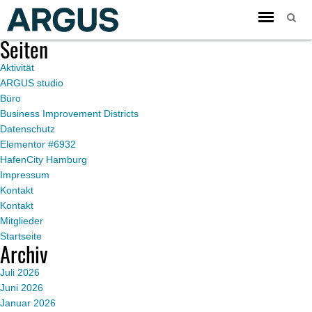
Toggle
Du befindest dich im Blogarchiv von
ARGUS
für Februar 2021.
navigation
Seiten
Aktivität
ARGUS studio
Büro
Business Improvement Districts
Datenschutz
Elementor #6932
HafenCity Hamburg
Impressum
Kontakt
Kontakt
Mitglieder
Startseite
Archiv
Juli 2026
Juni 2026
Januar 2026