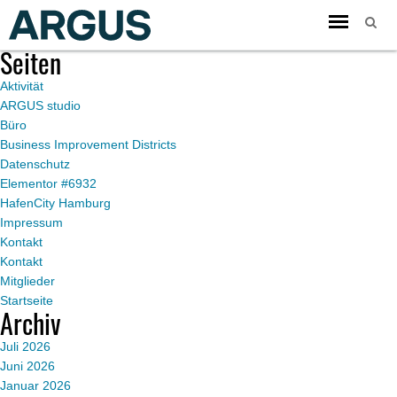
Toggle
Du befindest dich im Blogarchiv von
ARGUS
für August 2018.
navigation
Seiten
Aktivität
ARGUS studio
Büro
Business Improvement Districts
Datenschutz
Elementor #6932
HafenCity Hamburg
Impressum
Kontakt
Kontakt
Mitglieder
Startseite
Archiv
Juli 2026
Juni 2026
Januar 2026