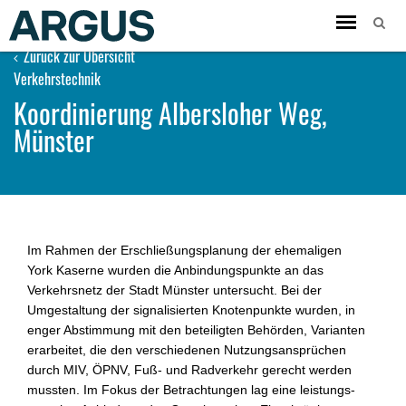
Toggle
navigation
Zurück zur Übersicht
Verkehrstechnik
Koordinierung Albersloher Weg,
Münster
Im Rahmen der Erschließungsplanung der ehemaligen
York Kaser­ne wurden die Anbindungspunkte an das
Verkehrsnetz der Stadt Mün­ster untersucht. Bei der
Umgestaltung der signalisierten Knotenpunkte wurden, in
enger Abstimmung mit den beteiligten Be­hörden, Varianten
erarbeitet, die den verschiedenen Nut­zungs­ansprüchen
durch MIV, ÖPNV, Fuß- und Radverkehr ge­recht wer­den
mussten. Im Fokus der Betrachtungen lag eine leis­tungs­